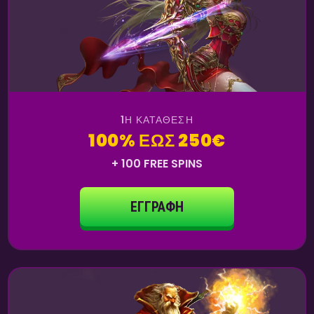
1Η ΚΑΤΆΘΕΣΗ
100% ΈΩΣ 250€
+ 100 FREE SPINS
ΕΓΓΡΑΦΉ