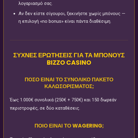
λογαριασμό σας.
Αν δεν είστε σίγουροι, ξεκινήστε χωρίς μπόνους —
η επιλογή «no bonus» είναι πάντα διαθέσιμη.
ΣΥΧΝΈΣ ΕΡΩΤΉΣΕΙΣ ΓΙΑ ΤΑ ΜΠΌΝΟΥΣ
BIZZO CASINO
ΠΌΣΟ ΕΊΝΑΙ ΤΟ ΣΥΝΟΛΙΚΌ ΠΑΚΈΤΟ
ΚΑΛΩΣΟΡΊΣΜΑΤΟΣ;
Έως 1.000€ συνολικά (250€ + 750€) και 150 δωρεάν
περιστροφές, σε δύο καταθέσεις.
ΠΟΙΟ ΕΊΝΑΙ ΤΟ WAGERING;