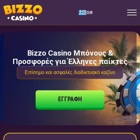
GR
Bizzo Casino Μπόνους &
Προσφορές για Έλληνες παίκτες
Επίσημο και ασφαλές διαδικτυακό καζίνο
ΕΓΓΡΑΦΉ