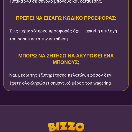
Τυπικά x40 σε σύνολο μπόνους και κατάθεσης.
ΠΡΈΠΕΙ ΝΑ ΕΙΣΆΓΩ ΚΩΔΙΚΌ ΠΡΟΣΦΟΡΆΣ;
Στις περισσότερες προσφορές όχι — αρκεί η επιλογή
του bonus κατά την κατάθεση.
ΜΠΟΡΏ ΝΑ ΖΗΤΉΣΩ ΝΑ ΑΚΥΡΩΘΕΊ ΈΝΑ
ΜΠΌΝΟΥΣ;
Ναι, μέσω της εξυπηρέτησης πελατών, εφόσον δεν
έχετε ολοκληρώσει σημαντικό μέρος του wagering.