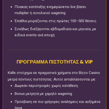
Πίνακας κατάταξης ενημερώνεται live βάσει
multiplier ή συνολικού wagering.
Έπαθλα μοιράζονται στις πρώτες 100–500 θέσεις.
Συνήθως διεξάγονται εβδομαδιαία και μηνιαία, με
ειδικά events ανά εποχή.
ΠΡΌΓΡΑΜΜΑ ΠΙΣΤΌΤΗΤΑΣ & VIP
Κάθε στοίχημα σε πραγματικά χρήματα στο Bizzo Casino
μετρά πόντους πιστότητας. Αυτοί ανταλλάσσονται με:
Δωρεάν περιστροφές χωρίς κατάθεση.
Bonus μετρητά με χαμηλό wagering.
Πρόσβαση σε πιο γρήγορες αναλήψεις και αυξημένα
όρια.