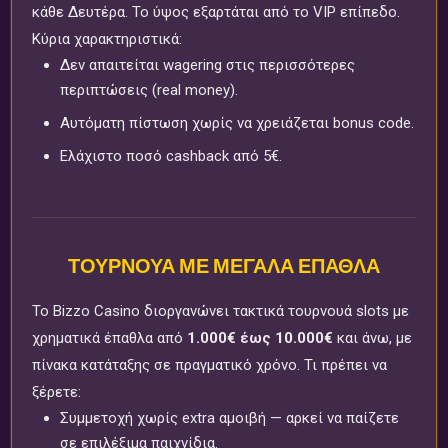
κάθε Δευτέρα. Το ύψος εξαρτάται από το VIP επίπεδο.
Κύρια χαρακτηριστικά:
Δεν απαιτείται wagering στις περισσότερες
περιπτώσεις (real money).
Αυτόματη πίστωση χωρίς να χρειάζεται bonus code.
Ελάχιστο ποσό cashback από 5€.
ΤΟΥΡΝΟΥΆ ΜΕ ΜΕΓΆΛΑ ΈΠΑΘΛΑ
Το Bizzo Casino διοργανώνει τακτικά τουρνουά slots με
χρηματικά έπαθλα από
1.000€ έως 10.000€
και άνω, με
πίνακα κατάταξης σε πραγματικό χρόνο. Τι πρέπει να
ξέρετε:
Συμμετοχή χωρίς extra αμοιβή — αρκεί να παίζετε
σε επιλέξιμα παιχνίδια.