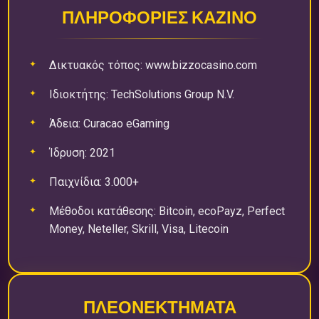
ΠΛΗΡΟΦΟΡΊΕΣ ΚΑΖΊΝΟ
Δικτυακός τόπος: www.bizzocasino.com
Ιδιοκτήτης: TechSolutions Group N.V.
Άδεια: Curacao eGaming
Ίδρυση: 2021
Παιχνίδια: 3.000+
Μέθοδοι κατάθεσης: Bitcoin, ecoPayz, Perfect
Money, Neteller, Skrill, Visa, Litecoin
ΠΛΕΟΝΕΚΤΉΜΑΤΑ