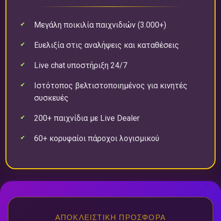
Μεγάλη ποικιλία παιχνιδιών (3.000+)
Ευελιξία στις αναλήψεις και καταθέσεις
Live chat υποστήριξη 24/7
Ιστότοπος βελτιστοποιημένος για κινητές
συσκευές
200+ παιχνίδια με Live Dealer
60+ κορυφαίοι πάροχοι λογισμικού
ΑΠΟΚΛΕΙΣΤΙΚΉ ΠΡΟΣΦΟΡΆ