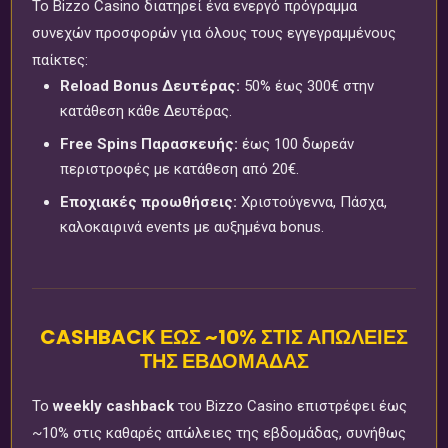
Το Bizzo Casino διατηρεί ένα ενεργό πρόγραμμα
συνεχών προσφορών για όλους τους εγγεγραμμένους
παίκτες:
Reload Bonus Δευτέρας:
50% έως 300€ στην
κατάθεση κάθε Δευτέρας.
Free Spins Παρασκευής:
έως 100 δωρεάν
περιστροφές με κατάθεση από 20€.
Εποχιακές προωθήσεις:
Χριστούγεννα, Πάσχα,
καλοκαιρινά events με αυξημένα bonus.
CASHBACK ΈΩΣ ~10% ΣΤΙΣ ΑΠΏΛΕΙΕΣ
ΤΗΣ ΕΒΔΟΜΆΔΑΣ
Το
weekly cashback
του Bizzo Casino επιστρέφει έως
~10% στις καθαρές απώλειες της εβδομάδας, συνήθως