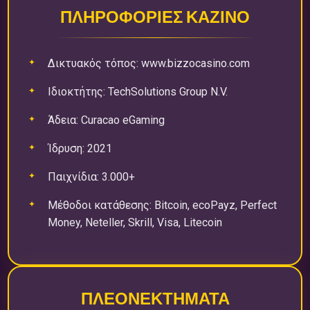
ΠΛΗΡΟΦΟΡΊΕΣ ΚΑΖΊΝΟ
Δικτυακός τόπος: www.bizzocasino.com
Ιδιοκτήτης: TechSolutions Group N.V.
Άδεια: Curacao eGaming
Ίδρυση: 2021
Παιχνίδια: 3.000+
Μέθοδοι κατάθεσης: Bitcoin, ecoPayz, Perfect
Money, Neteller, Skrill, Visa, Litecoin
ΠΛΕΟΝΕΚΤΉΜΑΤΑ