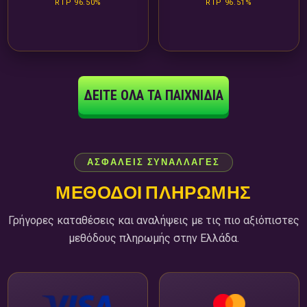
RTP 96.50%
RTP 96.51%
ΔΕΊΤΕ ΌΛΑ ΤΑ ΠΑΙΧΝΊΔΙΑ
ΑΣΦΑΛΕΊΣ ΣΥΝΑΛΛΑΓΈΣ
ΜΈΘΟΔΟΙ ΠΛΗΡΩΜΉΣ
Γρήγορες καταθέσεις και αναλήψεις με τις πιο αξιόπιστες
μεθόδους πληρωμής στην Ελλάδα.