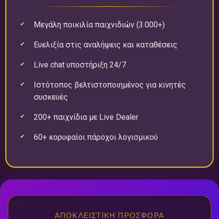
Μεγάλη ποικιλία παιχνιδιών (3.000+)
Ευελιξία στις αναλήψεις και καταθέσεις
Live chat υποστήριξη 24/7
Ιστότοπος βελτιστοποιημένος για κινητές
συσκευές
200+ παιχνίδια με Live Dealer
60+ κορυφαίοι πάροχοι λογισμικού
ΑΠΟΚΛΕΙΣΤΙΚΉ ΠΡΟΣΦΟΡΆ