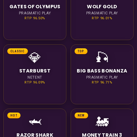
GATES OF OLYMPUS
WOLF GOLD
PRAGMATIC PLAY
PRAGMATIC PLAY
RTP 96.50%
RTP 96.01%
CLASSIC
TOP
💎
🎣
STARBURST
BIG BASS BONANZA
NETENT
PRAGMATIC PLAY
RTP 96.09%
RTP 96.71%
HOT
NEW
🦈
🚂
RAZOR SHARK
MONEY TRAIN 3