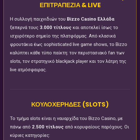
ΕΠΙΤΡΑΠΈΖΙΑ & LIVE
Η συλλογή παιχνιδιών του
Bizzo Casino Ελλάδα
ξεπερνά τους
3.000 τίτλους
και αποτελεί ίσως το
ισχυρότερο σημείο της πλατφόρμας. Από κλασικά
φρουτάκια έως sophisticated live game shows, το Bizzo
καλύπτει κάθε τύπο παίκτη: τον περιστασιακό fan των
slots, τον στρατηγικό blackjack player και τον λάτρη της
live ατμόσφαιρας.
ΚΟΥΛΟΧΈΡΗΔΕΣ (SLOTS)
Το τμήμα slots είναι η ναυαρχίδα του Bizzo Casino, με
πάνω από
2.500 τίτλους
από κορυφαίους παρόχους. Οι
κύριες κατηγορίες: