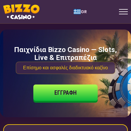
GR
Παιχνίδια Bizzo Casino — Slots,
Live & Επιτραπέζια
Επίσημο και ασφαλές διαδικτυακό καζίνο
ΕΓΓΡΑΦΉ